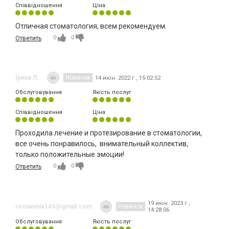
Співвідношення
Ціна
Отличная стоматология, всем рекомендуем.
0
0
Ответить
Ірина Л.
Новичок
14 июн. 2022 г., 15:02:52
Обслуговування
Якість послуг
Співвідношення
Ціна
Проходила лечение и протезирование в стоматологии,
все очень понравилось, внимательный коллектив,
только положительные эмоции!
0
0
Ответить
19 июн. 2023 г.,
romanmix145@gmail.com
Новичок
14:28:06
Обслуговування
Якість послуг