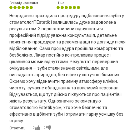
Співвідношення
Ціна
Нещодавно проходила процедуру відбілювання зубів у
стоматології Estetik і залишилась дуже задоволена
результатом. З першої хвилини відчувається
професійний підхід: уважна консультація, детальне
пояснення процедури та рекомендації по догляду після
відбілювання. Сама процедура пройшла комфортно та
безболісно. Лікар постійно контролював процес і
цікавився моїми відчуттями. Результат перевершив
очікування — зуби стали значно світлішими, але
виглядають природно, без ефекту «штучної білизни».
Окремо хочу відзначити приємну атмосферу клініки,
чистоту, сучасне обладнання та ввічливий персонал.
Відчувається, що тут дійсно піклуються про пацієнтів і
якість результату. Однозначно рекомендую
стоматологію Estetik усім, хто хоче безпечно та
ефективно відбілити зуби і отримати гарну усмішку без
стресу.
0
0
Ответить