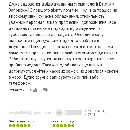
Дуже задоволена відвідуванням стоматології Estetik у
Запоріжжі! З першого візиту помітно — клініка працює на
високому рівні: сучасне обладнання, стерильність,
уважний персонал. Лікарі професійні, доброзичливі, все
детально пояснюють і підходять до лікування з
турботою та повагою до пацієнта. Особливо хочу
відзначити індивідуальний підхід та безболісне
лікування. Після довгого страху перед стоматологами,
саме тут я нарешті почала спокійно ставитися до візитів.
Робила чистку, лікування карієсу та реставрацію — все
пройшло чудово! Також сподобалося, що клініка
дотримується чітких часових рамок, не довелося чекати
в черзі. Дуже зручно записуватись онлайн або
телефоном.
0
0
Ответить
15 дек. 2025 г.,
drrgth4589df@gmail.com
Новичок
14:27:16
Обслуговування
Якість послуг