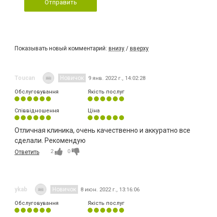
Отправить
Показывать новый комментарий:
внизу
/
вверху
Toucan
Новичок
9 янв. 2022 г., 14:02:28
Обслуговування
Якість послуг
Співвідношення
Ціна
Отличная клиника, очень качественно и аккуратно все
сделали. Рекомендую
2
0
Ответить
ykab
Новичок
8 июн. 2022 г., 13:16:06
Обслуговування
Якість послуг