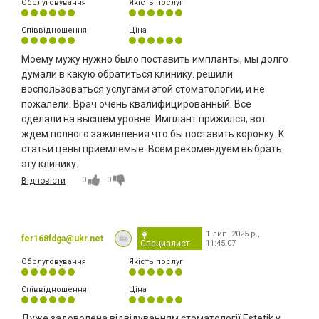
Обслуговування
Якість послуг
Співвідношення
Ціна
Моему мужу нужно было поставить импланты, мы долго
думали в какую обратиться клинику. решили
воспользоваться услугами этой стоматологии, и не
пожалели. Врач очень квалифицированный. Все
сделали на высшем уровне. Имплант прижился, вот
ждем полного заживления что бы поставить коронку. К
статьи цены приемлемые. Всем рекомендуем выбрать
эту клинику.
0
0
Відповісти
1 лип. 2025 р.,
fer168fdga@ukr.net
Специалист
11:45:07
Обслуговування
Якість послуг
Співвідношення
Ціна
Дуже задоволена відвідуванням стоматології Estetik у