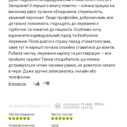
Запоріжжі! З першого візиту помітно — клініка працює на
високому рівні: сучасне обладнання, стерильність,
уважний персонал. Лікарі професійні, доброзичливі, все
детально пояснюють і підходять до лікування з
турботою та повагою до пацієнта. Особливо хочу
відзначити індивідуальний підхід та безболісне
лікування. Після довгого страху перед стоматологами,
саме тут я нарешті почала спокійно ставитися до візитів.
Робила чистку, лікування карієсу та реставрацію — все
пройшло чудово! Також сподобалося, що клініка
дотримується чітких часових рамок, не довелося чекати
в черзі. Дуже зручно записуватись онлайн або
телефоном.
0
0
Відповісти
15 груд. 2025 р.,
drrgth4589df@gmail.com
Новичок
14:27:16
Обслуговування
Якість послуг
Співвідношення
Ціна