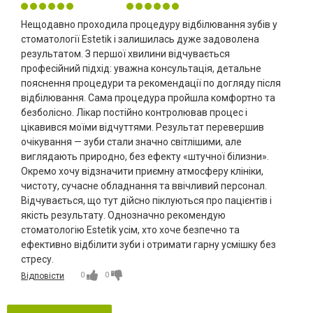
Нещодавно проходила процедуру відбілювання зубів у
стоматології Estetik і залишилась дуже задоволена
результатом. З першої хвилини відчувається
професійний підхід: уважна консультація, детальне
пояснення процедури та рекомендації по догляду після
відбілювання. Сама процедура пройшла комфортно та
безболісно. Лікар постійно контролював процес і
цікавився моїми відчуттями. Результат перевершив
очікування — зуби стали значно світлішими, але
виглядають природно, без ефекту «штучної білизни».
Окремо хочу відзначити приємну атмосферу клініки,
чистоту, сучасне обладнання та ввічливий персонал.
Відчувається, що тут дійсно піклуються про пацієнтів і
якість результату. Однозначно рекомендую
стоматологію Estetik усім, хто хоче безпечно та
ефективно відбілити зуби і отримати гарну усмішку без
стресу.
0
0
Відповісти