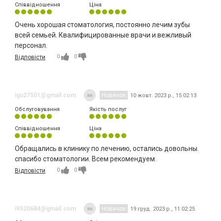
Співвідношення
Ціна
Очень хорошая стоматология, постоянно лечим зубы
всей семьей. Квалифицированные врачи и вежливый
персонал.
0
0
Відповісти
igu27501@gmail.com
Новичок
10 жовт. 2023 р., 15:02:13
Обслуговування
Якість послуг
Співвідношення
Ціна
Обращались в клинику по лечению, остались довольны.
спасибо стоматологии. Всем рекомендуем.
0
0
Відповісти
i9520684@gmail.com
Новичок
19 груд. 2023 р., 11:02:25