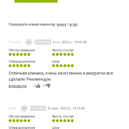
Показувати новий коментар:
внизу
/
вгорі
Toucan
Новичок
9 січ. 2022 р., 14:02:28
Обслуговування
Якість послуг
Співвідношення
Ціна
Отличная клиника, очень качественно и аккуратно все
сделали. Рекомендую
2
0
Відповісти
ykab
Новичок
8 черв. 2022 р., 13:16:06
Обслуговування
Якість послуг
Співвідношення
Ціна