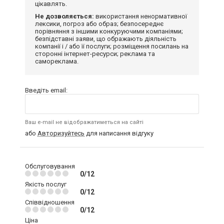
цікавлять.
Не дозволяється:
використання ненормативної
лексики, погроз або образ; безпосереднє
порівняння з іншими конкуруючими компаніями;
безпідставні заяви, що ображають діяльність
компанії і / або її послуги; розміщення посилань на
сторонні інтернет-ресурси; реклама та
самореклама.
Введіть email:
Ваш e-mail не відображатиметься на сайті
або
Авторизуйтесь
для написання відгуку
Обслуговування
0/12
Якість послуг
0/12
Співвідношення
0/12
Ціна