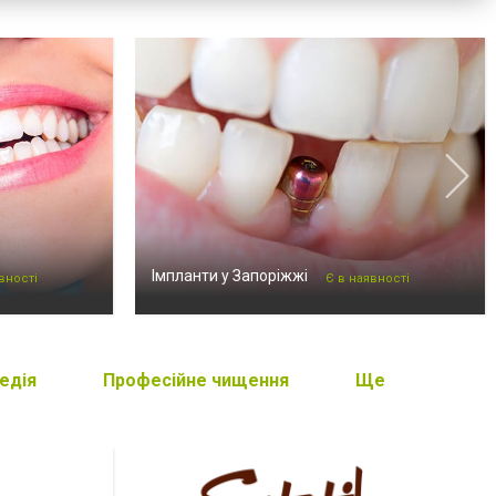
Імпланти у Запоріжжі
вності
Є в наявності
едія
Професійне чищення
Ще