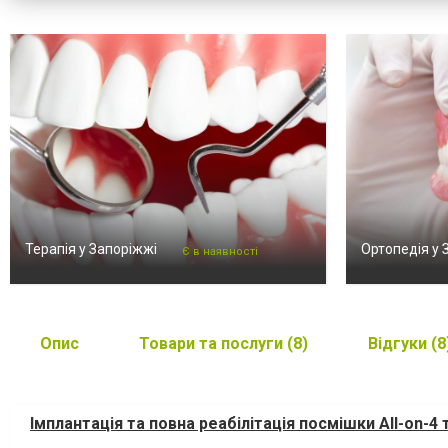
Терапія у Запоріжжі
Ортопедія у 
Є в наявності
Опис
Товари та послуги (8)
Відгуки (8
Імплантація та повна реабілітація посмішки All-on-4 т