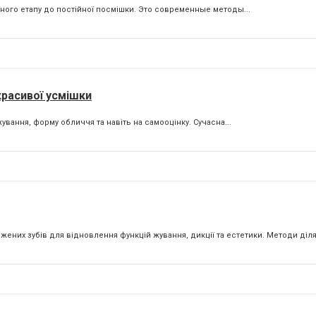
гічного етапу до постійної посмішки. Это современные методы...
красивої усмішки
вання, форму обличчя та навіть на самооцінку. Сучасна...
них зубів для відновлення функцій жування, дикції та естетики. Методи діля