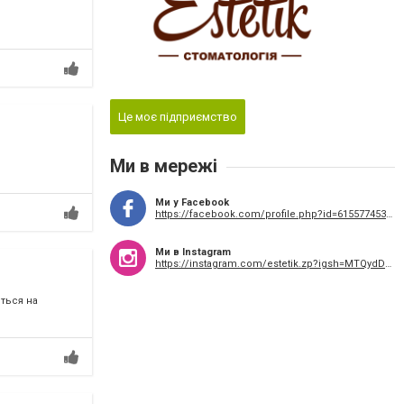
Це моє підприємство
Ми в мережі
Ми у Facebook
https://facebook.com/profile.php?id=61557745389946&mibextid=wwXIfr&rdid=lkw2BzM7Wps9qwrZ&share_url=https%3A%2F%2Fwww.face
Ми в Instagram
https://instagram.com/estetik.zp?igsh=MTQydDVqMzRoaHNoZA%3D%3D
ться на