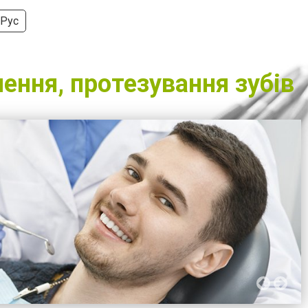
Рус
лення, протезування зубів