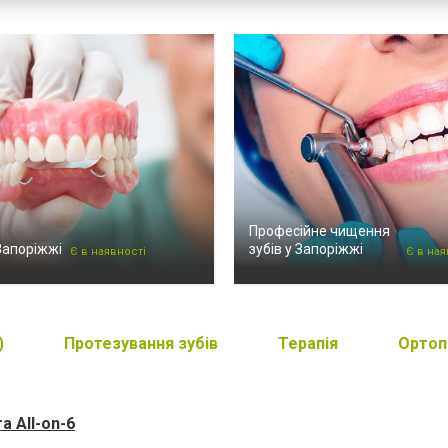
Професійне чищення
Запоріжжі
зубів у Запоріжжі
Є в наявності
Є в ная
)
Протезування зубів
Терапія
Ортоп
а All-on-6