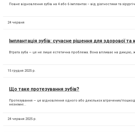
Повне відновлення зубів на 4 або 6 імплантах – від діагностики та хірур
24 червня
Імплантація зубів: сучасне рішення для здорової та 
Втрата зуба — це не лише естетична проблема. Вона впливає на дикцію, жу
15 грудня 2025 р.
Що таке протезування зубів?
Протезування — це відновлення одного або декількох втрачених/пошкодже
незнімні...
24 червня 2025 р.