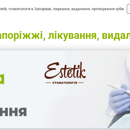
tetik, стоматологія в Запоріжжі, лікування, видалення, протезування зубів
Запоріжжі, лікування, вида