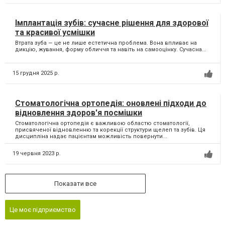
Імплантація зубів: сучасне рішення для здорової
та красивої усмішки
Втрата зуба — це не лише естетична проблема. Вона впливає на
дикцію, жування, форму обличчя та навіть на самооцінку. Сучасна...
15 грудня 2025 р.
Стоматологічна ортопедія: оновлені підходи до
відновлення здоров'я посмішки
Стоматологічна ортопедія є важливою областю стоматології,
присвяченої відновленню та корекції структури щелеп та зубів. Ця
дисципліна надає пацієнтам можливість повернути...
19 червня 2023 р.
Показати все
Це моє підприємство