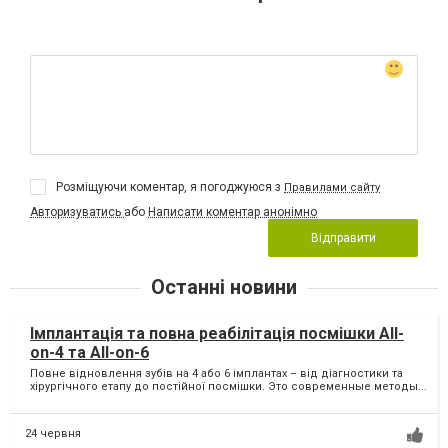
Розміщуючи коментар, я погоджуюся з
Правилами сайту
Авторизуватись
або
Написати коментар анонімно
Відправити
Останні новини
Імплантація та повна реабілітація посмішки All-
on-4 та All-on-6
Повне відновлення зубів на 4 або 6 імплантах – від діагностики та
хірургічного етапу до постійної посмішки. Это современные методы...
24 червня