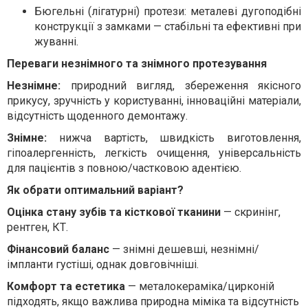
Бюгельні (лігатурні) протези: металеві дугоподібні
конструкції з замками — стабільні та ефективні при
жуванні.
Переваги незнімного та знімного протезування
Незнімне:
природний вигляд, збереження якісного
прикусу, зручність у користуванні, інноваційні матеріали,
відсутність щоденного демонтажу.
Знімне:
нижча вартість, швидкість виготовлення,
гіпоалергенність, легкість очищення, універсальність
для пацієнтів з повною/частковою адентією.
Як обрати оптимальний варіант?
Оцінка стану зубів та кісткової тканини
— скринінг,
рентген, КТ.
Фінансовий баланс
— знімні дешевші, незнімні/
імпланти густіші, однак довговічніші.
Комфорт та естетика
—
металокераміка/
цирконій
підходять, якщо важлива природна міміка та відсутність