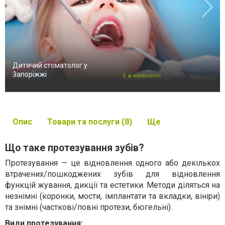
Дитячий стоматолог у
Запоріжжі
Є в наявності
Опис
Товари та послуги (8)
Ще
Що таке протезування зубів?
Протезування — це відновлення одного або декількох
втрачених/пошкоджених зубів для відновлення
функцій жування, дикції та естетики. Методи діляться на
незнімні (коронки, мости, імплантати та вкладки, вініри)
та знімні (часткові/повні протези, бюгельні).
Види протезування: